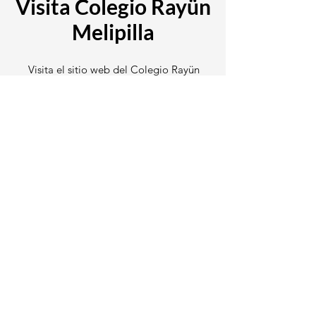
Visita Colegio Rayün
Melipilla
Visita el sitio web del
Colegio Rayün
Melipilla
y conoce más acerca de su
Proyecto Educativo, su metodología de
Enseñanza y los valores institucionales en
los cuales se forman los niños, niñas y
adolescentes de la institución
Conocer más
Fundación Educacional Rayün
Av. Vicuña Mackenna 1415, Melipilla - RM, Chile
Teléfono:
+56945084901