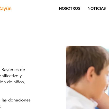
Rayün
NOSOTROS
NOTICIAS
l Rayün es de
ificativo y
ión de niños,
s las donaciones
: