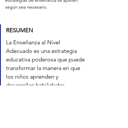
estrategias de enseñanza se ajusten 
según sea necesario.
RESUMEN
La Enseñanza al Nivel 
Adecuado es una estrategia 
educativa poderosa que puede 
transformar la manera en que 
los niños aprenden y 
desarrollan habilidades 
fundamentales. Con el apoyo 
de instituciones como la 
Fundación Rayün, las escuelas 
pueden implementar TaRL de 